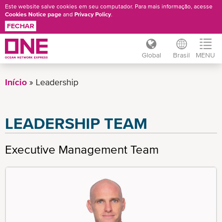
Este website salve cookies em seu computador. Para mais informação, acesse
Cookies Notice page
and
Privacy Policy
.
FECHAR
Global
Brasil
MENU
Pular
para
Início
Leadership
o
conteúdo
principal
LEADERSHIP TEAM
Executive Management Team