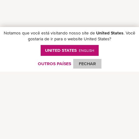
Notamos que você está visitando nosso site de
United States
. Você
gostaria de ir para o website United States?
UNITED STATES
ENGLISH
Follow ONE on social media
OUTROS PAÍSES
FECHAR
© Ocean Network Express Pte. Todos os direitos reservados. -
Política de
Privacidade
-
Termos de Uso
-
Direitos Autorais
-
Aviso Legal
-
Mapa do Site