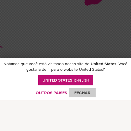
Notamos que você está visitando nosso site de
United States
. Você
gostaria de ir para o website United States?
UNITED STATES
ENGLISH
Follow ONE on social media
OUTROS PAÍSES
FECHAR
© Ocean Network Express Pte. Todos os direitos reservados. -
Política de
Privacidade
-
Termos de Uso
-
Direitos Autorais
-
Aviso Legal
-
Mapa do Site