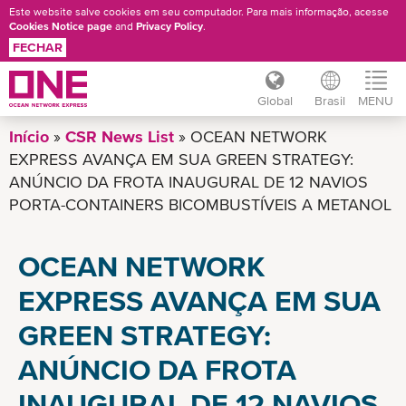
Este website salve cookies em seu computador. Para mais informação, acesse
Cookies Notice page
and
Privacy Policy
.
FECHAR
Global
Brasil
MENU
Pular
Início
CSR News List
OCEAN NETWORK
para
EXPRESS AVANÇA EM SUA GREEN STRATEGY:
o
ANÚNCIO DA FROTA INAUGURAL DE 12 NAVIOS
conteúdo
PORTA-CONTAINERS BICOMBUSTÍVEIS A METANOL
principal
OCEAN NETWORK
EXPRESS AVANÇA EM SUA
GREEN STRATEGY:
ANÚNCIO DA FROTA
INAUGURAL DE 12 NAVIOS