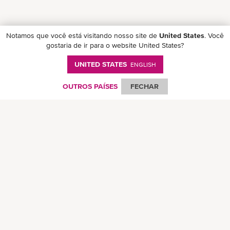
Notamos que você está visitando nosso site de
United States
. Você
gostaria de ir para o website United States?
UNITED STATES
ENGLISH
Follow ONE on social media
OUTROS PAÍSES
FECHAR
© Ocean Network Express Pte. Todos os direitos reservados. -
Política de
Privacidade
-
Termos de Uso
-
Direitos Autorais
-
Aviso Legal
-
Mapa do Site