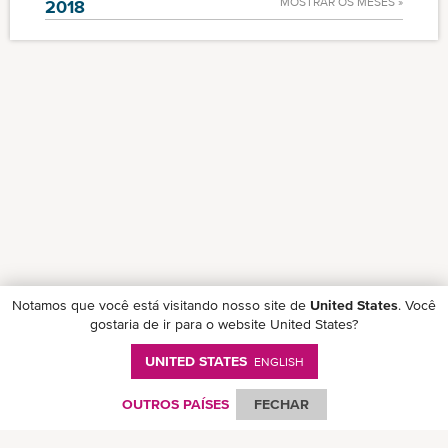
MOSTRAR OS MESES »
2018
Notamos que você está visitando nosso site de
United States
. Você
gostaria de ir para o website United States?
UNITED STATES
ENGLISH
Follow ONE on social media
OUTROS PAÍSES
FECHAR