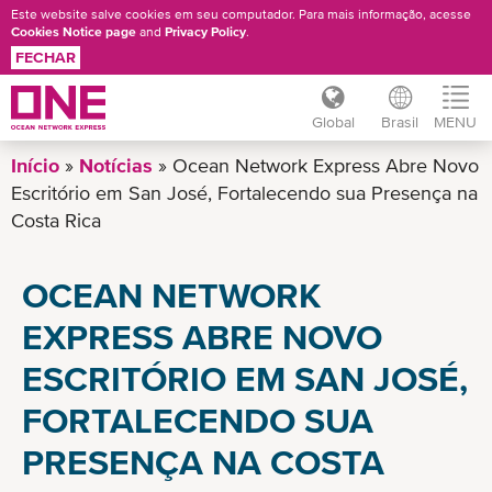
Este website salve cookies em seu computador. Para mais informação, acesse
Cookies Notice page
and
Privacy Policy
.
FECHAR
Global
Brasil
MENU
Pular
Início
Notícias
Ocean Network Express Abre Novo
para
Escritório em San José, Fortalecendo sua Presença na
o
Costa Rica
conteúdo
principal
OCEAN NETWORK
EXPRESS ABRE NOVO
ESCRITÓRIO EM SAN JOSÉ,
FORTALECENDO SUA
PRESENÇA NA COSTA