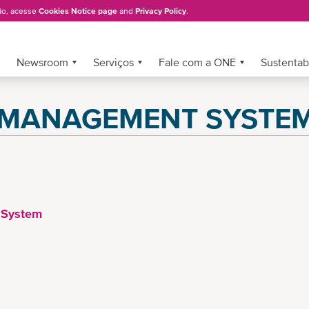
ão, acesse
Cookies Notice page
and
Privacy Policy
.
Newsroom
Serviços
Fale com a ONE
Sustentab
 MANAGEMENT SYSTE
 System