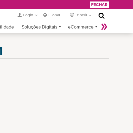
FECHAR
Login
Global
Brasil
ilidade
Soluções Digitais
eCommerce
Login do Provedor de Serviços
M