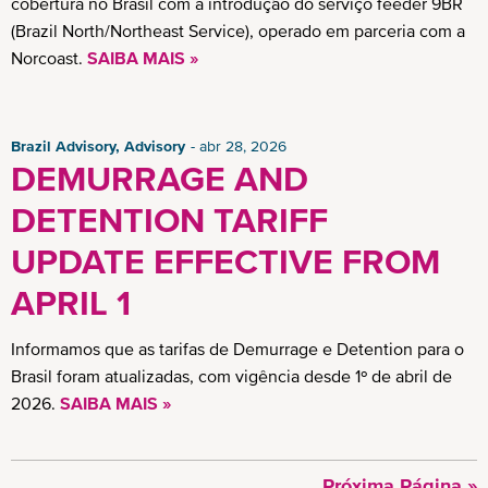
cobertura no Brasil com a introdução do serviço feeder 9BR
(Brazil North/Northeast Service), operado em parceria com a
Norcoast.
SAIBA MAIS »
Brazil Advisory, Advisory
abr 28, 2026
DEMURRAGE AND
DETENTION TARIFF
UPDATE EFFECTIVE FROM
APRIL 1
Informamos que as tarifas de Demurrage e Detention para o
Brasil foram atualizadas, com vigência desde 1º de abril de
2026.
SAIBA MAIS »
Próxima
Próxima Página »