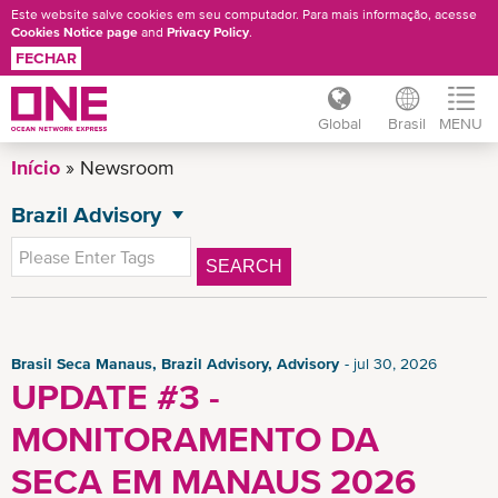
Este website salve cookies em seu computador. Para mais informação, acesse
Cookies Notice page
and
Privacy Policy
.
FECHAR
Global
Brasil
MENU
Pular
Início
Newsroom
para
o
Brazil Advisory
NEWSROOM
conteúdo
Todas as Notíciais
principal
SEARCH
Promoções no Brasil
Brasil Seca Manaus
News
Brasil Seca Manaus, Brazil Advisory, Advisory
jul 30, 2026
UPDATE #3 -
Insights
MONITORAMENTO DA
SECA EM MANAUS 2026